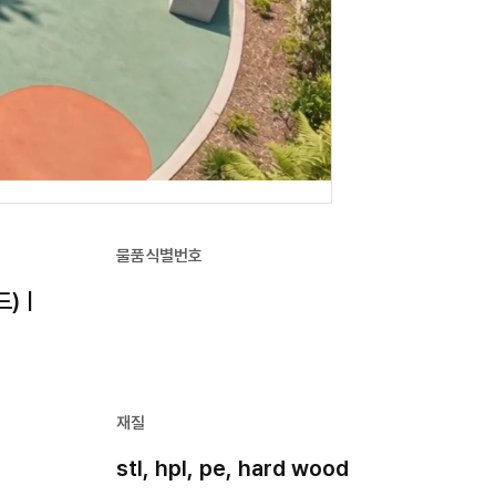
물품식별번호
버드)｜
재질
stl, hpl, pe, hard wood