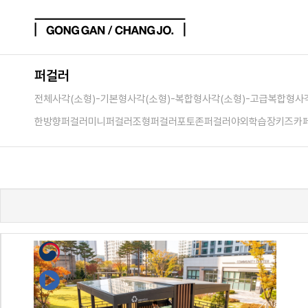
퍼걸러
전체
사각(소형)-기본형
사각(소형)-복합형
사각(소형)-고급복합형
사
한방향퍼걸러
미니퍼걸러
조형퍼걸러
포토존퍼걸러
야외학습장
키즈카