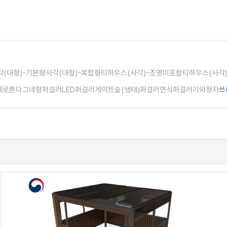
각(대형)-기본형
사각(대형)-복합형
티하우스(사각)-조명미포함
티하우스(사각
페
로툰다
그네형퍼걸러
LED퍼걸러
게이트
숲(생태)퍼걸러
연식퍼걸러
기와정자
쓰