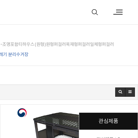
)-조명포함
티하우스(원형)
원형퍼걸러
목재형퍼걸러
일체형퍼걸러
레기 분리수거장
관심제품