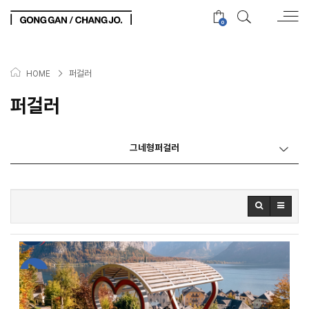
0
>
퍼걸러
HOME
퍼걸러
그네형퍼걸러