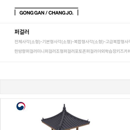
퍼걸러
전체
사각(소형)-기본형
사각(소형)-복합형
사각(소형)-고급복합형
사
한방향퍼걸러
미니퍼걸러
조형퍼걸러
포토존퍼걸러
야외학습장
키즈카