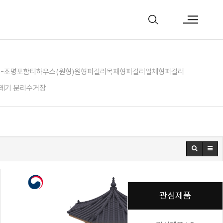
)-조명포함
티하우스(원형)
원형퍼걸러
목재형퍼걸러
일체형퍼걸러
레기 분리수거장
관심제품