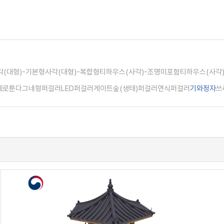
각(대형)-기본형
사각(대형)-복합형
티하우스(사각)-조명미포함
티하우스(사각
페
로툰다
그네형퍼걸러
LED퍼걸러
게이트
숲(생태)퍼걸러
연식퍼걸러
기와정자
쓰