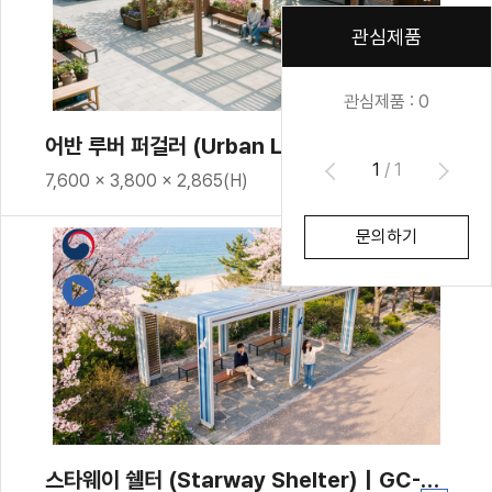
관심제품
관심제품 :
0
어반 루버 퍼걸러 (Urban Louver Pergola)｜GC-P-1744
1
/
1
7,600 × 3,800 × 2,865(H)
문의하기
스타웨이 쉘터 (Starway Shelter)｜GC-P-1731