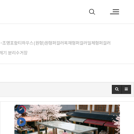
)-조명포함
티하우스(원형)
원형퍼걸러
목재형퍼걸러
일체형퍼걸러
레기 분리수거장