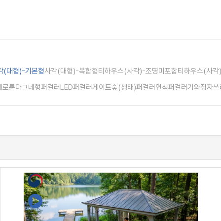
각(대형)-기본형
사각(대형)-복합형
티하우스(사각)-조명미포함
티하우스(사각
페
로툰다
그네형퍼걸러
LED퍼걸러
게이트
숲(생태)퍼걸러
연식퍼걸러
기와정자
쓰