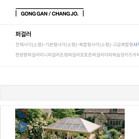
퍼걸러
전체
사각(소형)-기본형
사각(소형)-복합형
사각(소형)-고급복합형
사
한방향퍼걸러
미니퍼걸러
조형퍼걸러
포토존퍼걸러
야외학습장
키즈카