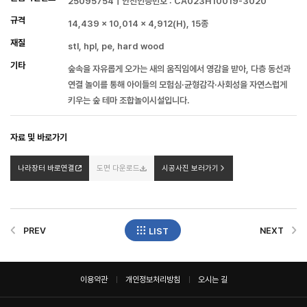
25095754｜안전인증번호 : CA023H10019-3020
규격
14,439 × 10,014 × 4,912(H), 15종
재질
stl, hpl, pe, hard wood
기타
숲속을 자유롭게 오가는 새의 움직임에서 영감을 받아, 다층 동선과
연결 놀이를 통해 아이들의 모험심·균형감각·사회성을 자연스럽게
키우는 숲 테마 조합놀이시설입니다.
자료 및 바로가기
나라장터 바로연결
도면 다운로드
시공사진 보러가기
PREV
NEXT
LIST
이용약관
개인정보처리방침
오시는 길