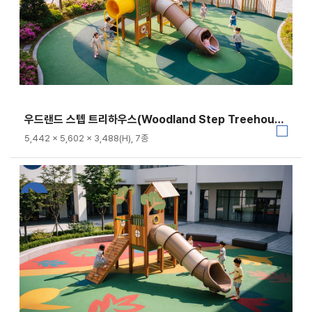
우드랜드 스텝 트리하우스(Woodland Step Treehouse)｜GGPG-020A-3
5,442 × 5,602 × 3,488(H), 7종