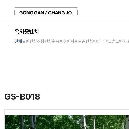
옥외용벤치
전체
일반벤치
조형벤치
수목보호벤치
포토존벤치
야외테이블
흔들벤치
GS-B018