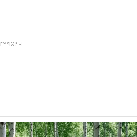
BF옥외용벤치