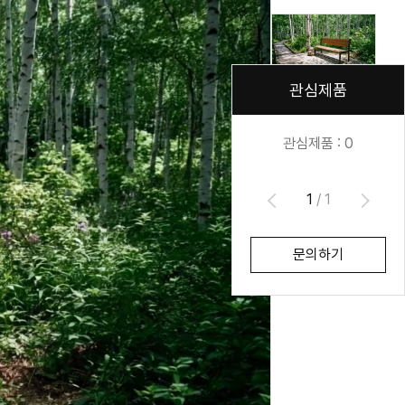
관심제품
관심제품 :
0
1
/
1
문의하기