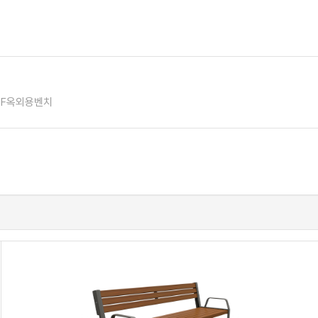
BF옥외용벤치