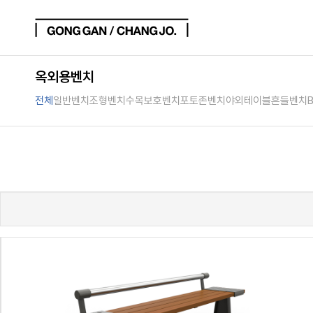
옥외용벤치
전체
일반벤치
조형벤치
수목보호벤치
포토존벤치
야외테이블
흔들벤치