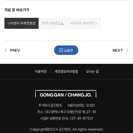
자료 및 바로가기
나라장터 바로연결
도면 다운로드
시공사진 보러가기
PREV
NEXT
LIST
이용약관
개인정보처리방침
오시는 길
주식회사 공간창조
대표자(성명) : 모상민
주소 : 대구광역시 북구 유통단지로 16,27-19
사업자 등록번호 안내 :
137-81-87521
Copyright
2024 공간창조. All rights reserved.