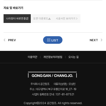
자료 및 바로가기
나라장터 바로연결
도면 다운로드
시공사진 보러가기
PREV
NEXT
LIST
이용약관
개인정보처리방침
오시는 길
주식회사 공간창조
대표자(성명) : 모상민
주소 : 대구광역시 북구 유통단지로 16,27-19
사업자 등록번호 안내 :
137-81-87521
Copyright
2024 공간창조. All rights reserved.