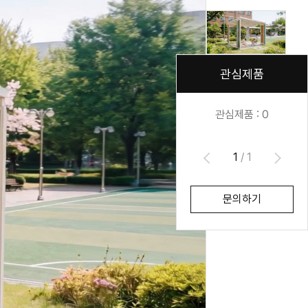
관심제품
관심제품 :
0
1
/
1
문의하기