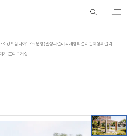
)-조명포함
티하우스(원형)
원형퍼걸러
목재형퍼걸러
일체형퍼걸러
레기 분리수거장