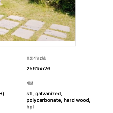
물품식별번호
25615526
재질
H)
stl, galvanized,
polycarbonate, hard wood,
hpl