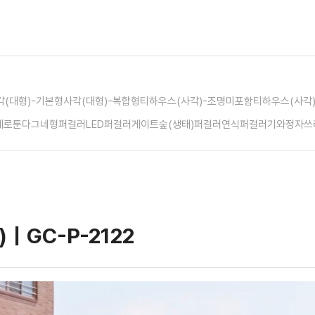
각(대형)-기본형
사각(대형)-복합형
티하우스(사각)-조명미포함
티하우스(사각
페
로툰다
그네형퍼걸러
LED퍼걸러
게이트
숲(생태)퍼걸러
연식퍼걸러
기와정자
쓰
a)｜GC-P-2122