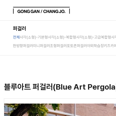
퍼걸러
전체
사각(소형)-기본형
사각(소형)-복합형
사각(소형)-고급복합형
사
한방향퍼걸러
미니퍼걸러
조형퍼걸러
포토존퍼걸러
야외학습장
키즈카
블루아트 퍼걸러(Blue Art Pergol