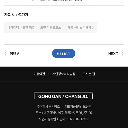
자료 및 바로가기
나라장터 바로연결
도면 다운로드
시공사진 보러가기
PREV
NEXT
LIST
이용약관
개인정보처리방침
오시는 길
주식회사 공간창조
대표자(성명) : 모상민
주소 : 대구광역시 북구 유통단지로 16,27-19
사업자 등록번호 안내 :
137-81-87521