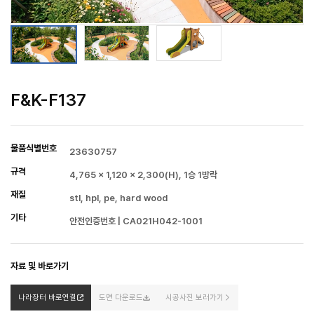
F&K-F137
물품식별번호
23630757
규격
4,765 × 1,120 × 2,300(H), 1승 1방락
재질
stl, hpl, pe, hard wood
기타
안전인증번호 | CA021H042-1001
자료 및 바로가기
나라장터 바로연결
도면 다운로드
시공사진 보러가기