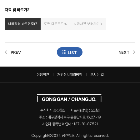
자료 및 바로가기
나라장터 바로연결
도면 다운로드
시공사진 보러가기
PREV
NEXT
LIST
이용약관
개인정보처리방침
오시는 길
주식회사 공간창조
대표자(성명) : 모상민
주소 : 대구광역시 북구 유통단지로 16,27-19
사업자 등록번호 안내 :
137-81-87521
Copyright
2024 공간창조. All rights reserved.